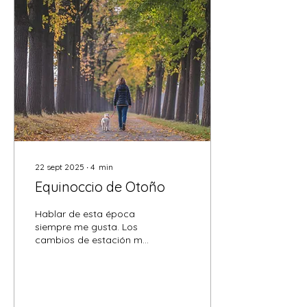
22 sept 2025
∙
4
min
Equinoccio de Otoño
Hablar de esta época
siempre me gusta. Los
cambios de estación me
conmueven pero también
me invitan a efectuar
cambios en mi rutina y
a...