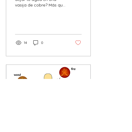
vasija de cobre? Más que
una moda, es un ritual
ancestral lleno de
sabiduría y beneficios...
14
0