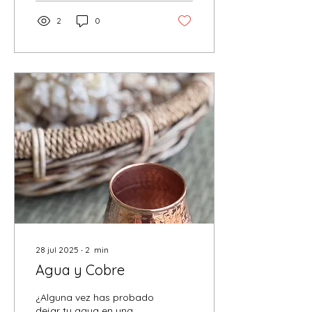
2
0
28 jul 2025
∙
2
min
Agua y Cobre
¿Alguna vez has probado
dejar tu agua en una