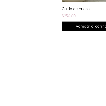
Caldo de Huesos
Precio
$230.00
Agregar al carrit