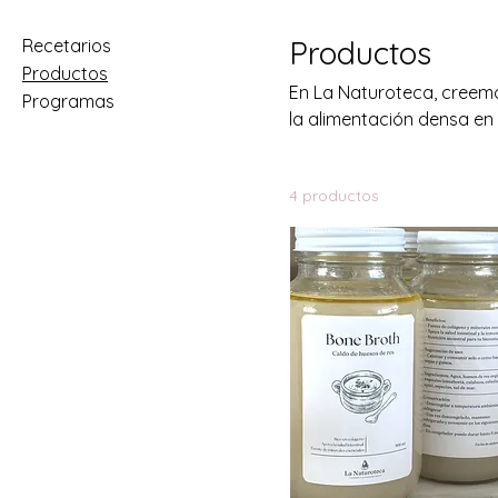
Productos
Recetarios
Productos
En La Naturoteca, creemo
Programas
la alimentación densa en
ingredientes limpios, locales, libres de químic
Puros y naturales – Sin c
4 productos
Ingredientes provenientes
Diseñados para fortalecer