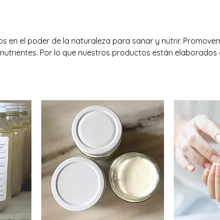
s en el poder de la naturaleza para sanar y nutrir. Promov
 nutrientes. Por lo que nuestros productos están elaborados
os y respetando procesos artesanales. 🌿
onservadores ni ingredientes sintéticos. 🐄 De origen sustenta
 de ganadería y agricultura responsables. 💚 Cuidado integr
 tu piel, tu microbioma y tu bienestar general.