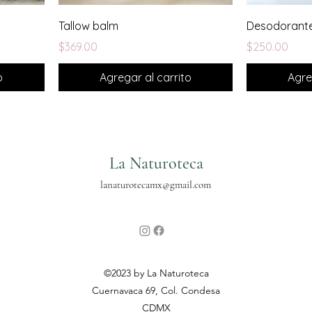
Tallow balm
Desodorante
Precio
Precio
$369.00
$250.00
o
Agregar al carrito
Agre
La Naturoteca
lanaturotecamx@gmail.com
©2023 by La Naturoteca
Cuernavaca 69, Col. Condesa
CDMX