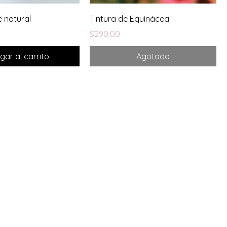
 natural
Tintura de Equinácea
Precio
$290.00
gar al carrito
Agotado