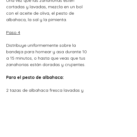
Una vez que las zanahorias estén 
cortadas y lavadas, mezcla en un bol 
con el aceite de oliva, el pesto de 
albahaca, la sal y la pimienta.
Paso 4
Distribuye uniformemente sobre la 
bandeja para hornear y asa durante 10 
a 15 minutos, o hasta que veas que tus 
zanahorias están doradas y crujientes.
Para el pesto de albahaca:
2 tazas de albahaca fresca lavadas y 
secadas
1/2 cdita. de sal marina
1/4 taza de piñones
1/4 taza de queso parmesano rallado o 
en lajas
1/4 - 1/2 taza de aceite de oliva extra 
virgen