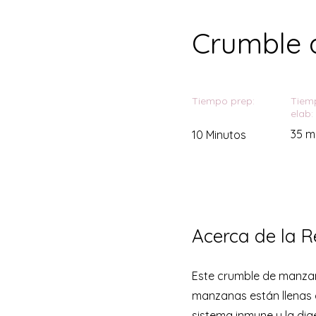
Crumble
Tiempo prep:
Tiem
elab:
35 m
10 Minutos
Acerca de la R
Este crumble de manzana
manzanas están llenas d
sistema inmune y la dige