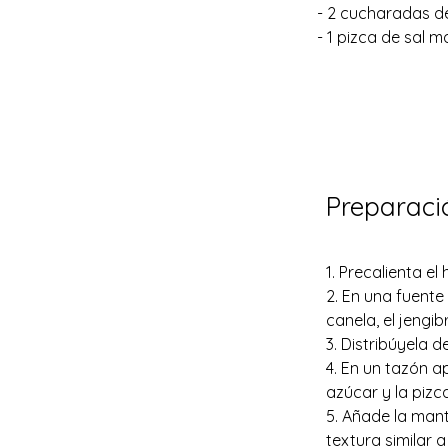
- 2 cucharadas d
- 1 pizca de sal m
Preparaci
1. Precalienta el
2. En una fuente
canela, el jengib
3. Distribúyela 
4. En un tazón ap
azúcar y la pizca
5. Añade la mant
textura similar 