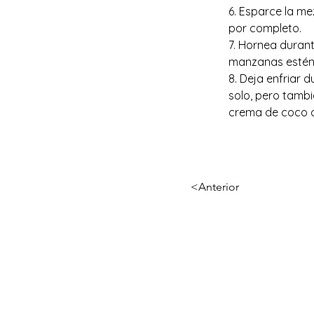
6. Esparce la m
por completo.
7. Hornea durant
manzanas estén t
8. Deja enfriar d
solo, pero tamb
crema de coco o
<Anterior