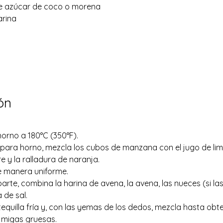
e azúcar de coco o morena 
arina
ón
 horno a 180°C (350°F).
 para horno, mezcla los cubos de manzana con el jugo de limó
re y la ralladura de naranja. 
de manera uniforme.
arte, combina la harina de avena, la avena, las nueces (si las 
 de sal.
equilla fría y, con las yemas de los dedos, mezcla hasta obt
a migas gruesas.