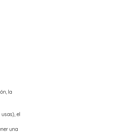
n, la 
usas), el 
ener una 