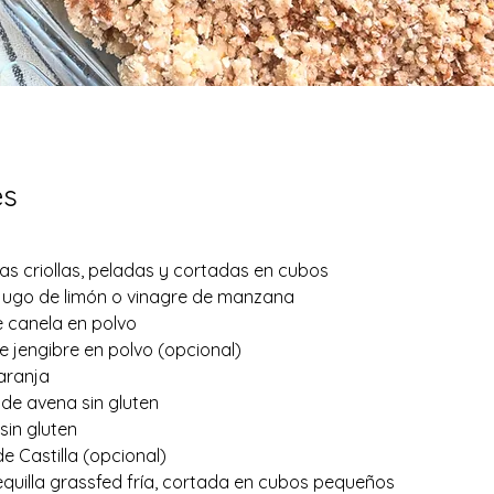
es
s criollas, peladas y cortadas en cubos
 jugo de limón o vinagre de manzana
e canela en polvo
e jengibre en polvo (opcional)
naranja
 de avena sin gluten
sin gluten
e Castilla (opcional)
quilla grassfed fría, cortada en cubos pequeños