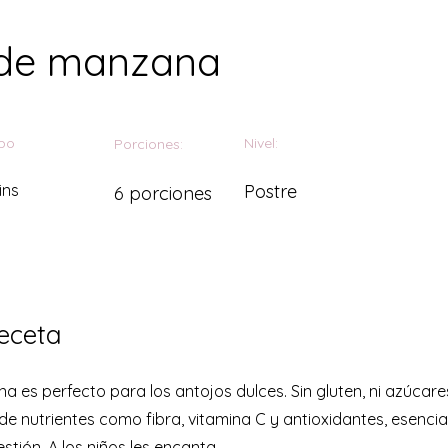
 de manzana
po
Nivel:
Porciones:
ins
Postre
6 porciones
eceta
 es perfecto para los antojos dulces. Sin gluten, ni azúcare
e nutrientes como fibra, vitamina C y antioxidantes, esencia
stión. A los niños les encanta.