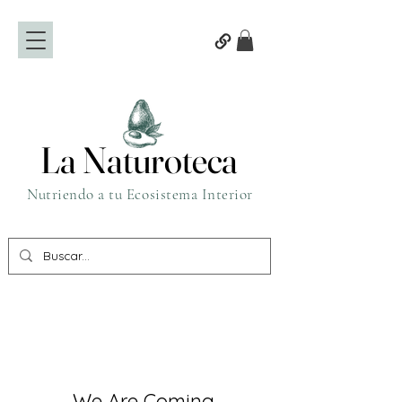
La Naturoteca
La Naturoteca
Nutriendo a tu Ecosistema Interior
We Are Coming