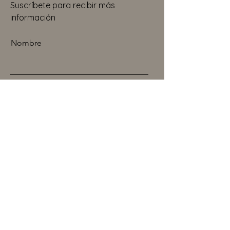
Suscríbete para recibir más
información
Nombre
Apellido
Email
Suscribirme