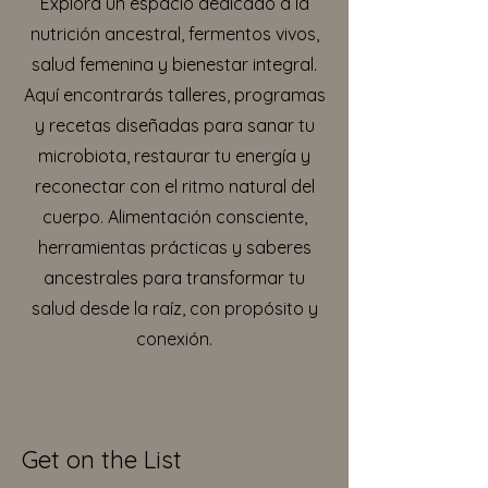
Explora un espacio dedicado a la
nutrición ancestral, fermentos vivos,
salud femenina y bienestar integral.
Aquí encontrarás talleres, programas
y recetas diseñadas para sanar tu
microbiota, restaurar tu energía y
reconectar con el ritmo natural del
cuerpo. Alimentación consciente,
herramientas prácticas y saberes
ancestrales para transformar tu
salud desde la raíz, con propósito y
conexión.
Get on the List