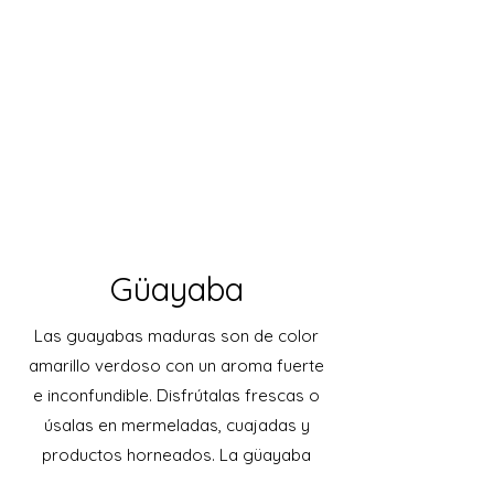
Güayaba
Las guayabas maduras son de color
amarillo verdoso con un aroma fuerte
e inconfundible. Disfrútalas frescas o
úsalas en mermeladas, cuajadas y
productos horneados. La güayaba
(Psidium spp.) es originaria del sur de